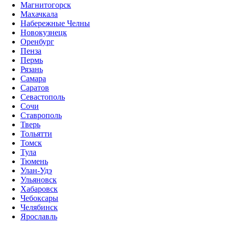
Магнитогорск
Махачкала
Набережные Челны
Новокузнецк
Оренбург
Пенза
Пермь
Рязань
Самара
Саратов
Севастополь
Сочи
Ставрополь
Тверь
Тольятти
Томск
Тула
Тюмень
Улан-Удэ
Ульяновск
Хабаровск
Чебоксары
Челябинск
Ярославль